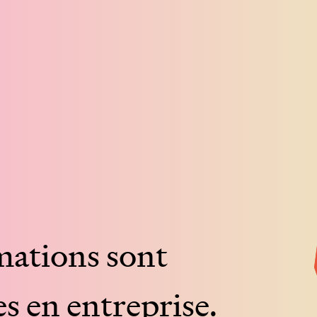
mations
sont
es
en
entreprise.