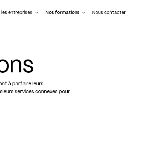
 les entreprises
Nos formations
Nous contacter
Nous contacter
me vos équipes
Formations sur mesure
me vos équipes
Formations sur mesure
ons
e votre organisation
Parcours autonome
e votre organisation
Parcours autonome
me vos évènements
Formations Factry propulsées par Formatio
me vos évènements
Formations Factry propulsées par Formatio
nt à parfaire leurs
sieurs services connexes pour