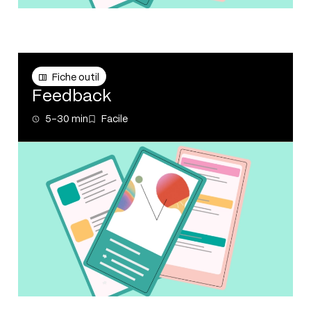
Fiche outil
Fiche outil
Feedback
5-30 min
Facile
5-30 min
Facile