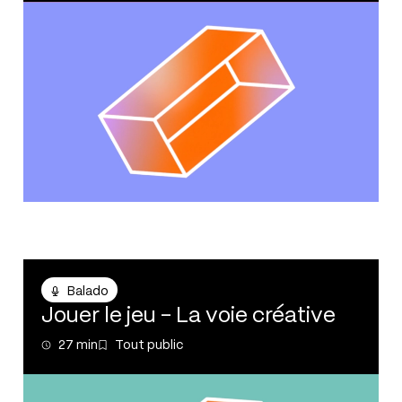
Balado
Balado
Jouer le jeu - La voie créative
27 min
Tout public
27 min
Tout public