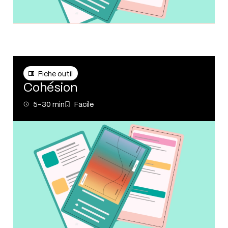
Fiche outil
Fiche outil
Cohésion
5-30 min
Facile
5-30 min
Facile