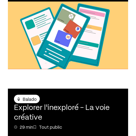
Balado
Balado
Explorer l'inexploré - La voie
créative
29 min
Tout public
29 min
Tout public