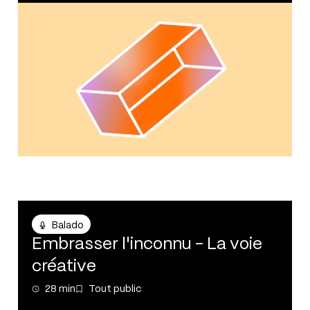
Balado
Balado
Embrasser l'inconnu - La voie
créative
28 min
Tout public
28 min
Tout public