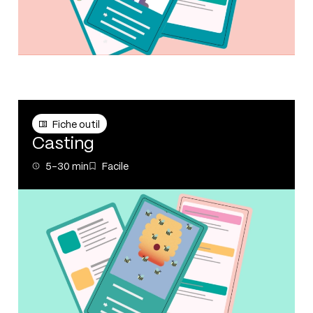
Fiche outil
Fiche outil
Casting
5-30 min
Facile
5-30 min
Facile