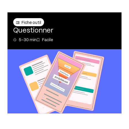
Fiche outil
Fiche outil
Questionner
5-30 min
Facile
5-30 min
Facile